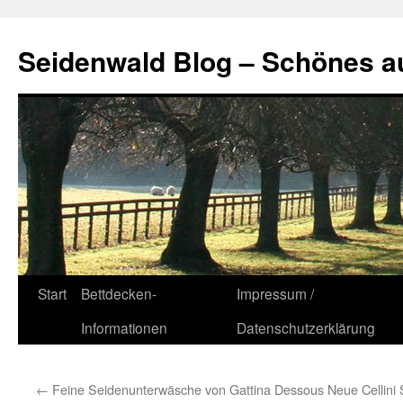
Seidenwald Blog – Schönes a
Zum
Start
Bettdecken-
Impressum /
Inhalt
Informationen
Datenschutzerklärung
springen
←
Feine Seidenunterwäsche von Gattina Dessous
Neue Cellini 