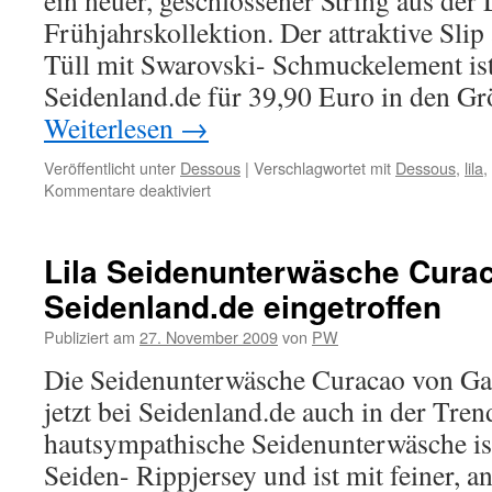
ein neuer, geschlossener String aus der
Bitzer
Frühjahrskollektion. Der attraktive Slip 
Tüll mit Swarovski- Schmuckelement ist
Seidenland.de für 39,90 Euro in den Gr
Weiterlesen
→
Veröffentlicht unter
Dessous
|
Verschlagwortet mit
Dessous
,
lila
,
für
Kommentare deaktiviert
Lola
Luna
String
Lila Seidenunterwäsche Curac
Serena
Seidenland.de eingetroffen
Publiziert am
27. November 2009
von
PW
Die Seidenunterwäsche Curacao von Gat
jetzt bei Seidenland.de auch in der Tren
hautsympathische Seidenunterwäsche is
Seiden- Rippjersey und ist mit feiner, 