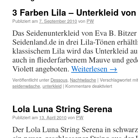
3 Farben Lila – Unterkleid von
Publiziert am
7. September 2010
von
PW
Das Seidenunterkleid von Eva B. Bitzer i
Seidenland.de in drei Lila-Tönen erhält
klassischem Lila wird das Unterkleid aus
auch in fliederfarbenem Mauve und ge
Violett angeboten.
Weiterlesen
→
Veröffentlicht unter
Dessous
,
Nachtwäsche
|
Verschlagwortet mi
für
seidenwäsche
,
unterkleid
|
Kommentare deaktiviert
3
Farben
Lila
Lola Luna String Serena
–
Unterkleid
Publiziert am
13. April 2010
von
PW
von
Der Lola Luna String Serena in schwarz m
Eva
B.