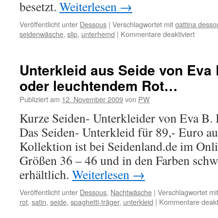
besetzt.
Weiterlesen
→
Veröffentlicht unter
Dessous
|
Verschlagwortet mit
gattina desso
für
seidenwäsche
,
slip
,
unterhemd
|
Kommentare deaktiviert
Lila
Seiden
Curaca
Unterkleid aus Seide von Eva B.
bei
oder leuchtendem Rot…
Seiden
eingetr
Publiziert am
12. November 2009
von
PW
Kurze Seiden- Unterkleider von Eva B. B
Das Seiden- Unterkleid für 89,- Euro au
Kollektion ist bei Seidenland.de im Onl
Größen 36 – 46 und in den Farben schwar
erhältlich.
Weiterlesen
→
Veröffentlicht unter
Dessous
,
Nachtwäsche
|
Verschlagwortet mi
rot
,
satin
,
seide
,
spaghetti-träger
,
unterkleid
|
Kommentare deakti