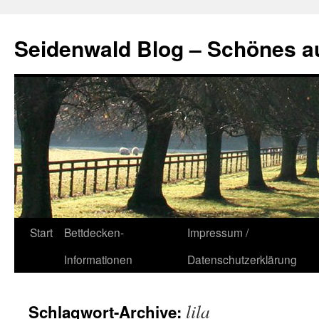
Seidenwald Blog – Schönes a
Zum
Start
Bettdecken-
Impressum /
Inhalt
Informationen
Datenschutzerklärung
springen
lila
Schlagwort-Archive: