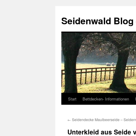
Seidenwald Blog
Start
Bettdecken- Informationen
Zum
Inhalt
←
Seidendecke Maulbeerseide – Seiden
springen
Unterkleid aus Seide v