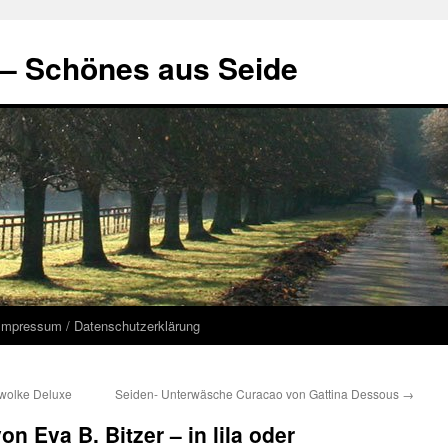
 – Schönes aus Seide
Impressum / Datenschutzerklärung
wolke Deluxe
Seiden- Unterwäsche Curacao von Gattina Dessous
→
on Eva B. Bitzer – in lila oder