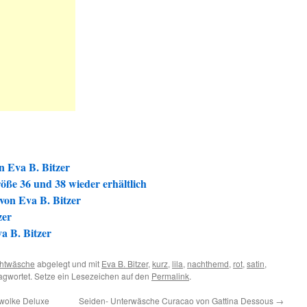
n Eva B. Bitzer
öße 36 und 38 wieder erhältlich
von Eva B. Bitzer
zer
a B. Bitzer
htwäsche
abgelegt und mit
Eva B. Bitzer
,
kurz
,
lila
,
nachthemd
,
rot
,
satin
,
agwortet. Setze ein Lesezeichen auf den
Permalink
.
wolke Deluxe
Seiden- Unterwäsche Curacao von Gattina Dessous
→