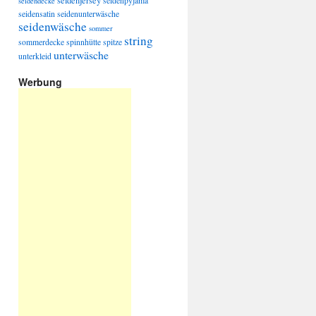
seidenjersey
seidenpyjama
seidendecke
seidensatin
seidenunterwäsche
seidenwäsche
sommer
string
sommerdecke
spinnhütte
spitze
unterwäsche
unterkleid
Werbung