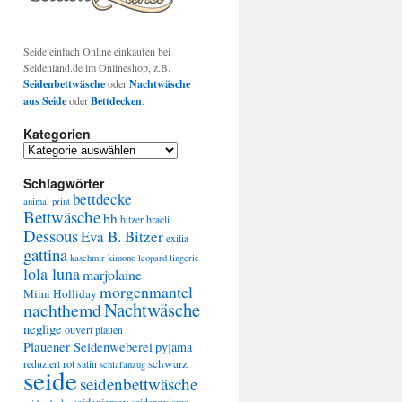
Seide einfach Online einkaufen bei
Seidenland.de im Onlineshop, z.B.
Seidenbettwäsche
oder
Nachtwäsche
aus Seide
oder
Bettdecken
.
Kategorien
Kategorien
Schlagwörter
bettdecke
animal print
Bettwäsche
bh
bitzer
bracli
Dessous
Eva B. Bitzer
exilia
gattina
kaschmir
kimono
leopard
lingerie
lola luna
marjolaine
morgenmantel
Mimi Holliday
Nachtwäsche
nachthemd
neglige
ouvert
plauen
Plauener Seidenweberei
pyjama
schwarz
rot
reduziert
satin
schlafanzug
seide
seidenbettwäsche