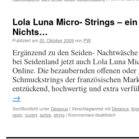
Lola Luna Micro- Strings – ei
Nichts…
Publiziert am
20. Oktober 2009
von
PW
Ergänzend zu den Seiden- Nachtwäsche 
bei Seidenland jetzt auch Lola Luna Mi
Online. Die bezaubernden offenen oder
Schmuckstrings der französischen Mark
entzückend, hochwertig und extra verfü
→
Veröffentlicht unter
Dessous
|
Verschlagwortet mit
Dessous
,
ling
für
open
,
ouvert
,
spitze
,
string
|
Kommentare deaktiviert
Lola
Luna
Micro-