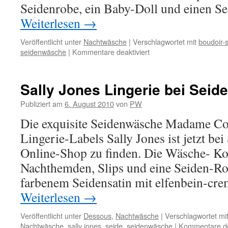
Seidenrobe, ein Baby-Doll und einen Se
Weiterlesen
→
Veröffentlicht unter
Nachtwäsche
|
Verschlagwortet mit
boudoir-st
für
seidenwäsche
|
Kommentare deaktiviert
Tiffany
Red
–
Sally Jones Lingerie bei Seid
rote
Seidenwäsche
Publiziert am
6. August 2010
von
PW
von
Die exquisite Seidenwäsche Madame Coc
Sally
Jones
Lingerie-Labels Sally Jones ist jetzt be
Online-Shop zu finden. Die Wäsche- Ko
Nachthemden, Slips und eine Seiden-Ro
farbenem Seidensatin mit elfenbein-cre
Weiterlesen
→
Veröffentlicht unter
Dessous
,
Nachtwäsche
|
Verschlagwortet mi
Nachtwäsche
,
sally jones
,
seide
,
seidenwäsche
|
Kommentare dea