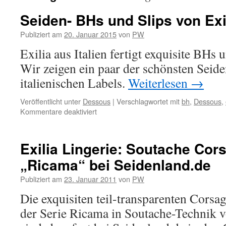
Seiden- BHs und Slips von Exi
Publiziert am
20. Januar 2015
von
PW
Exilia aus Italien fertigt exquisite BHs 
Wir zeigen ein paar der schönsten Sei
italienischen Labels.
Weiterlesen
→
Veröffentlicht unter
Dessous
|
Verschlagwortet mit
bh
,
Dessous
,
für
Kommentare deaktiviert
Seiden-
BHs
und
Exilia Lingerie: Soutache Cor
Slips
„Ricama“ bei Seidenland.de
von
Exilia
Publiziert am
23. Januar 2011
von
PW
Lingerie
Die exquisiten teil-transparenten Corsa
der Serie Ricama in Soutache-Technik v