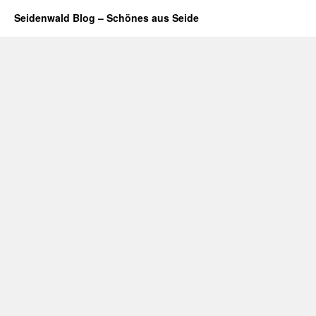
Strings
–
Seidenwald Blog – Schönes aus Seide
ein
Hauch
von
Nichts…