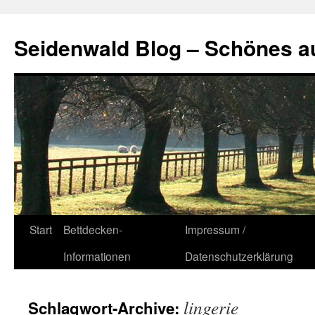
Seidenwald Blog – Schönes a
Zum
Start
Bettdecken-
Impressum /
Inhalt
Informationen
Datenschutzerklärung
springen
lingerie
Schlagwort-Archive: