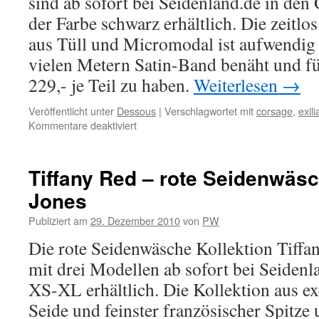
sind ab sofort bei Seidenland.de in de
der Farbe schwarz erhältlich. Die zeitlo
aus Tüll und Micromodal ist aufwendig 
vielen Metern Satin-Band benäht und fü
229,- je Teil zu haben.
Weiterlesen
→
Veröffentlicht unter
Dessous
|
Verschlagwortet mit
corsage
,
exili
für
Kommentare deaktiviert
Exilia
Lingerie:
Soutache
Tiffany Red – rote Seidenwäsc
Corsagen
Jones
und
Shirts
Publiziert am
29. Dezember 2010
von
PW
„Ricama“
bei
Die rote Seidenwäsche Kollektion Tiffan
Seidenland.de
mit drei Modellen ab sofort bei Seiden
XS-XL erhältlich. Die Kollektion aus ex
Seide und feinster französischer Spitze 