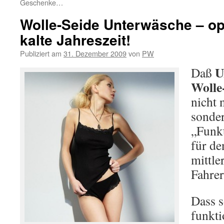
Geschenke…
Wolle-Seide Unterwäsche – opt
kalte Jahreszeit!
Publiziert am
31. Dezember 2009
von
PW
U
Daß
Wolle
nicht 
sonder
„Funk
für de
mittle
Fahre
Dass 
funkt