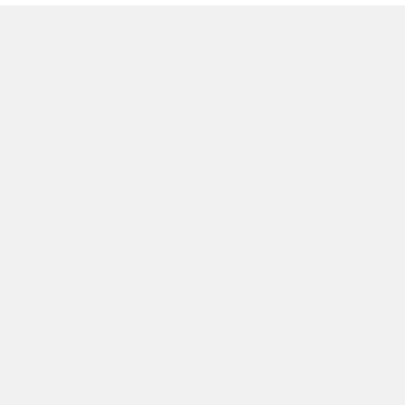
Natur