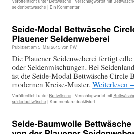
Veröffentlicht unter
Bettwäsche
|
Verschlagwortet mit
Bettwäsch
seidenbettwäsche
|
Ein Kommentar
Seide-Modal Bettwäsche Circl
Plauener Seidenweberei
Publiziert am
5. Mai 2015
von
PW
Die Plauener Seidenweberei fertigt edle
oder Seidenmischungen. Bei Seidenland
ist die Seide-Modal Bettwäsche Circle 
modernen Kreise-Muster.
Weiterlesen
Veröffentlicht unter
Bettwäsche
|
Verschlagwortet mit
Bettwäsch
für
seidenbettwäsche
|
Kommentare deaktiviert
Seide-
Modal
Bettwäsche
Seide-Baumwolle Bettwäsche 
Circle
von der Plauener Seidenweber
Black