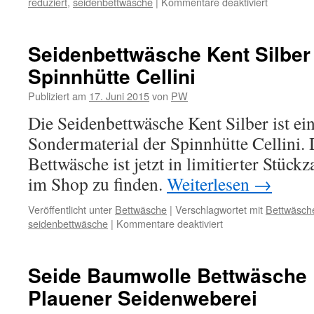
für
reduziert
,
seidenbettwäsche
|
Kommentare deaktiviert
Luxus
Seidenbet
Akanthus
Seidenbettwäsche Kent Silber
mit
Spinnhütte Cellini
charmant
Fehler
Publiziert am
17. Juni 2015
von
PW
Die Seidenbettwäsche Kent Silber ist ein
Sondermaterial der Spinnhütte Cellini. 
Bettwäsche ist jetzt in limitierter Stück
im Shop zu finden.
Weiterlesen
→
Veröffentlicht unter
Bettwäsche
|
Verschlagwortet mit
Bettwäsch
für
seidenbettwäsche
|
Kommentare deaktiviert
Seidenbettwäsche
Kent
Silber
Seide Baumwolle Bettwäsche 
von
Plauener Seidenweberei
der
Spinnhütte