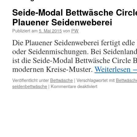
Seide-Modal Bettwäsche Circl
Plauener Seidenweberei
Publiziert am
5. Mai 2015
von
PW
Die Plauener Seidenweberei fertigt edle
oder Seidenmischungen. Bei Seidenland
ist die Seide-Modal Bettwäsche Circle 
modernen Kreise-Muster.
Weiterlesen
Veröffentlicht unter
Bettwäsche
|
Verschlagwortet mit
Bettwäsch
für
seidenbettwäsche
|
Kommentare deaktiviert
Seide-
Modal
Bettwäsche
Circle
Black
von
der
Plauener