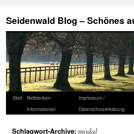
Seidenwald Blog – Schönes a
Zum
Start
Bettdecken-
Impressum /
Inhalt
Informationen
Datenschutzerklärung
springen
modal
Schlagwort-Archive: