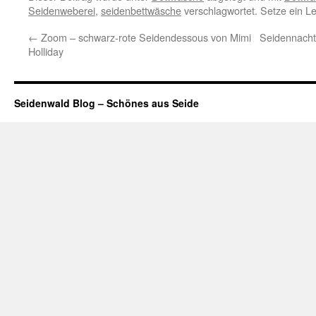
Seidenweberei
,
seidenbettwäsche
verschlagwortet. Setze ein L
←
Zoom – schwarz-rote Seidendessous von Mimi
Seidennacht
Holliday
Seidenwald Blog – Schönes aus Seide