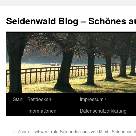
Seidenwald Blog – Schönes a
Zum
Start
Bettdecken-
Impressum /
Inhalt
Informationen
Datenschutzerklärung
springen
←
Zoom – schwarz-rote Seidendessous von Mimi
Seidennacht