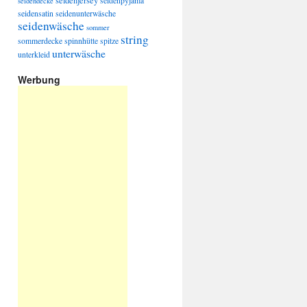
seidenjersey
seidenpyjama
seidendecke
seidensatin
seidenunterwäsche
seidenwäsche
sommer
string
sommerdecke
spinnhütte
spitze
unterwäsche
unterkleid
Werbung