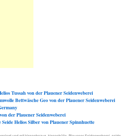
elios Tussah von der Plauener Seidenweberei
umwolle Bettwäsche Geo von der Plauener Seidenweberei
 Germany
von der Plauener Seidenweberei
Seide Helios Silber von Plauener Spinnhuette
gelegt und mit
kissenbezug
,
kissenhülle
,
Plauener Seidenweberei
,
seide