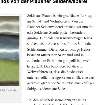
lios von der Plauener Seidenweberei
W
Seide aus Plauen ist ein geschätztes Luxusgut
im Schlaf- und Wohnbereich. Von der
Plauener Seidenweberei erhalten wir nun die
edle Seide aus Sonderposten besonders
Kissenbezüge Helios
günstig. Die seidenen
sind exquisite Accessoires für das Sofa oder
Schlafzimmer. Die…
Kissenbezüge Helios
aus reiner Seide
bestehen
und sind in
zauberhaften Farbtönen garngefärbt gewebt
hergestellt. Das besondere bei diesem
Webverfahren ist, dass die Seide zwei
unterschiedlich farbige Seiten erhält: eine zart
gefärbte, glänzende Seite sowie eine kräftiger
farbige, seidenmatte Seite.
arben von der
i
Bei den Kuschelkissen-Bezügen Helios