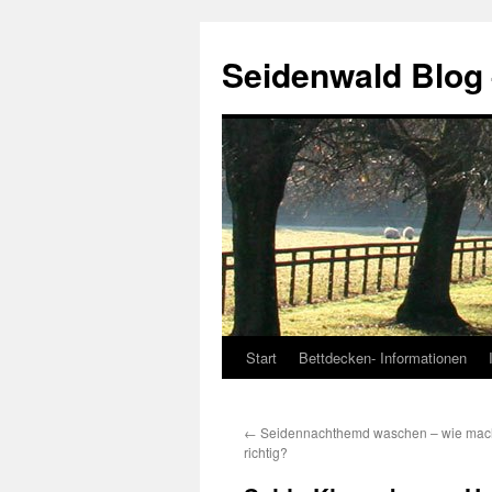
Seidenwald Blog
Start
Bettdecken- Informationen
Zum
Inhalt
←
Seidennachthemd waschen – wie mac
springen
richtig?