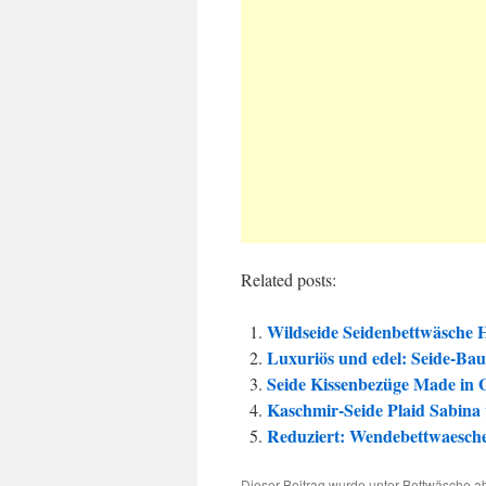
Related posts:
Wildseide Seidenbettwäsche H
Luxuriös und edel: Seide-Ba
Seide Kissenbezüge Made in
Kaschmir-Seide Plaid Sabina 
Reduziert: Wendebettwaesche 
Dieser Beitrag wurde unter
Bettwäsche
ab