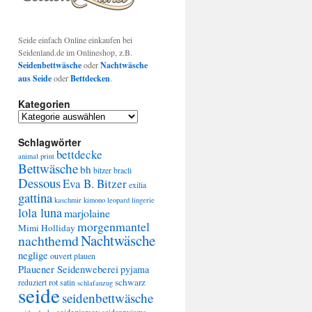
Seide einfach Online einkaufen bei
Seidenland.de im Onlineshop, z.B.
Seidenbettwäsche
oder
Nachtwäsche
aus Seide
oder
Bettdecken
.
Kategorien
Kategorien
Schlagwörter
bettdecke
animal print
Bettwäsche
bh
bitzer
bracli
Dessous
Eva B. Bitzer
exilia
gattina
kaschmir
kimono
leopard
lingerie
lola luna
marjolaine
morgenmantel
Mimi Holliday
Nachtwäsche
nachthemd
neglige
ouvert
plauen
Plauener Seidenweberei
pyjama
schwarz
rot
reduziert
satin
schlafanzug
seide
seidenbettwäsche