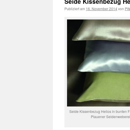
Seide Kissenbezug He
Publiziert am
16. November 2014
von
P
Seide Kissenbezug Helios in bunten F
Plauener Seidenwebere