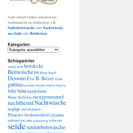
Seide einfach Online einkaufen bei
Seidenland.de im Onlineshop, z.B.
Seidenbettwäsche
oder
Nachtwäsche
aus Seide
oder
Bettdecken
.
Kategorien
Kategorien
Schlagwörter
bettdecke
animal print
Bettwäsche
bh
bitzer
bracli
Dessous
Eva B. Bitzer
exilia
gattina
kaschmir
kimono
leopard
lingerie
lola luna
marjolaine
morgenmantel
Mimi Holliday
Nachtwäsche
nachthemd
neglige
ouvert
plauen
Plauener Seidenweberei
pyjama
schwarz
rot
reduziert
satin
schlafanzug
seide
seidenbettwäsche