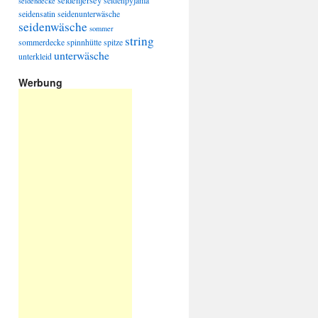
seidenjersey
seidenpyjama
seidendecke
seidensatin
seidenunterwäsche
seidenwäsche
sommer
string
sommerdecke
spinnhütte
spitze
unterwäsche
unterkleid
Werbung