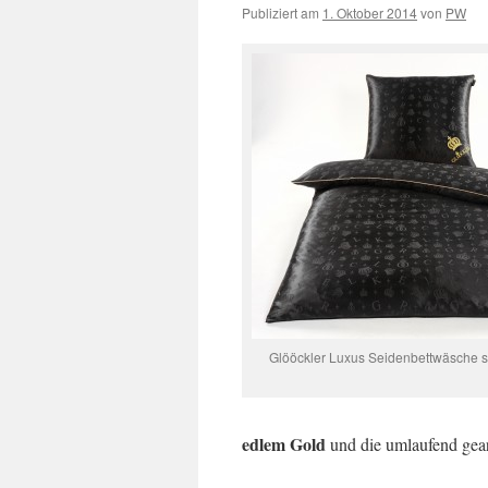
Publiziert am
1. Oktober 2014
von
PW
Glööckler Luxus Seidenbettwäsche 
edlem Gold
und die umlaufend gear