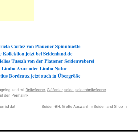
rieta Cortez von Plauener Spinnhuette
 Kollektion jetzt bei Seidenland.de
elios Tussah von der Plauener Seidenweberei
n: Limba Azur oder Limba Natur
tius Bordeaux jetzt auch in Übergröße
gelegt und mit
Bettwäsche
,
Glööckler
,
seide
,
seidenbettwäsche
auf den
Permalink
.
on ist da!
Seiden-BH: Große Auswahl im Seidenland Shop
→