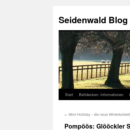
Seidenwald Blog
Start
Bettdecken- Informationen
Zum
Inhalt
←
Mimi Holliday – die neue Winterkollekti
springen
Pompöös: Glööckler S