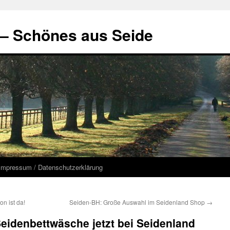
 – Schönes aus Seide
Impressum / Datenschutzerklärung
on ist da!
Seiden-BH: Große Auswahl im Seidenland Shop
→
eidenbettwäsche jetzt bei Seidenland