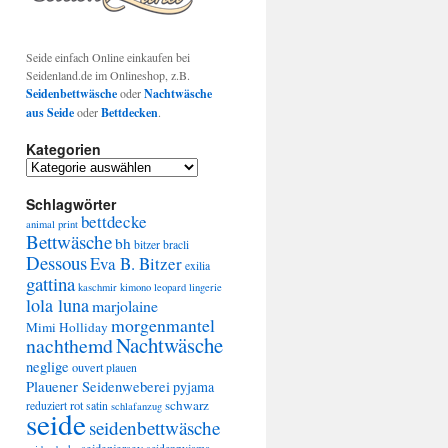
Seide einfach Online einkaufen bei
Seidenland.de im Onlineshop, z.B.
Seidenbettwäsche
oder
Nachtwäsche
aus Seide
oder
Bettdecken
.
Kategorien
Kategorien
Schlagwörter
bettdecke
animal print
Bettwäsche
bh
bitzer
bracli
Dessous
Eva B. Bitzer
exilia
gattina
kaschmir
kimono
leopard
lingerie
lola luna
marjolaine
morgenmantel
Mimi Holliday
Nachtwäsche
nachthemd
neglige
ouvert
plauen
Plauener Seidenweberei
pyjama
schwarz
rot
reduziert
satin
schlafanzug
seide
seidenbettwäsche