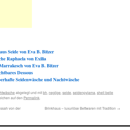
us Seide von Eva B. Bitzer
che Raphaela von Exilia
arrakesch von Eva B. Bitzer
ichtbares Dessous
uberhafte Seidenwäsche und Nachtwäsche
htwäsche
abgelegt und mit
bh
,
neglige
,
seide
,
seidenpyjama
,
shell belle
zeichen auf den
Permalink
.
ssah von der
Brinkhaus – luxuriöse Bettwaren mit Tradition
→