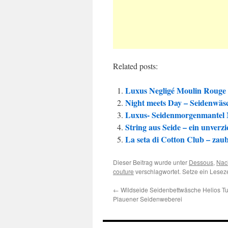
Related posts:
Luxus Negligé Moulin Rouge a
Night meets Day – Seidenwäs
Luxus- Seidenmorgenmantel M
String aus Seide – ein unverz
La seta di Cotton Club – za
Dieser Beitrag wurde unter
Dessous
,
Nac
couture
verschlagwortet. Setze ein Lese
←
Wildseide Seidenbettwäsche Helios Tu
Plauener Seidenweberei