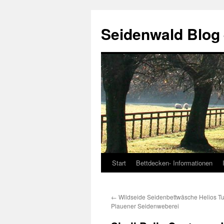
Seidenwald Blog
Start
Bettdecken- Informationen
Zum
Inhalt
←
Wildseide Seidenbettwäsche Helios Tu
springen
Plauener Seidenweberei