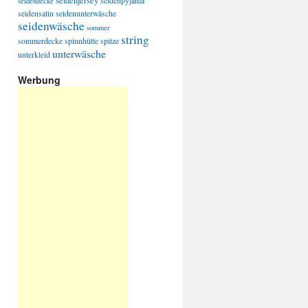
seidenjersey
seidenpyjama
seidendecke
seidensatin
seidenunterwäsche
seidenwäsche
sommer
string
sommerdecke
spinnhütte
spitze
unterwäsche
unterkleid
Werbung