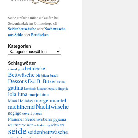
Seide einfach Online einkaufen bei
Seidenland.de im Onlineshop, z.B.
Seidenbettwäsche
oder
Nachtwäsche
aus Seide
oder
Bettdecken
.
Kategorien
Kategorien
Schlagwörter
bettdecke
animal print
Bettwäsche
bh
bitzer
bracli
Dessous
Eva B. Bitzer
exilia
gattina
kaschmir
kimono
leopard
lingerie
lola luna
marjolaine
morgenmantel
Mimi Holliday
Nachtwäsche
nachthemd
neglige
ouvert
plauen
Plauener Seidenweberei
pyjama
schwarz
rot
reduziert
satin
schlafanzug
seide
seidenbettwäsche