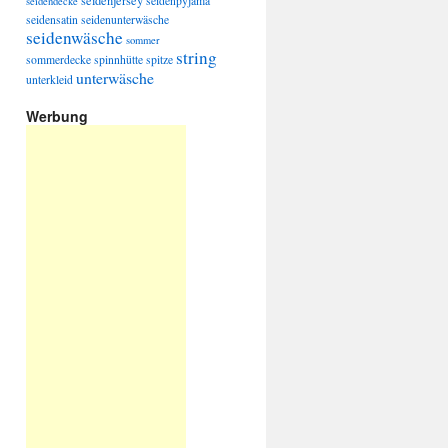
seidenjersey
seidenpyjama
seidendecke
seidensatin
seidenunterwäsche
seidenwäsche
sommer
string
sommerdecke
spinnhütte
spitze
unterwäsche
unterkleid
Werbung