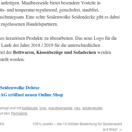
 anfertigen. Maulbeerseide bietet besondere Vorteile in
its- und temperatur-regulierend, geruchsfrei, staubfrei,
anschmiegsam. Eine echte Seidenwolke Seidendecke gibt es dabei
 zugelassenen Handelspartnern.
ses luxuriösen Produkte zu überarbeiten. Das neue Logo für die
Laufe der Jahre 2018 / 2019 für die unterschiedlichen
Bettwaren, Kissenbezüge und Sofadecken
bel der
werden
tellt werden.
 Seidenwolke Deluxe
 AG eröffnet neuen Online Shop
elegt und mit
bettdecke
,
logo
,
maulbeerseide
,
neu
,
seidenwolke
auf den
Permalink
.
 AG
100% positiv – die 10.000ste Bewertung für Seidenwald
auf ebay!
→