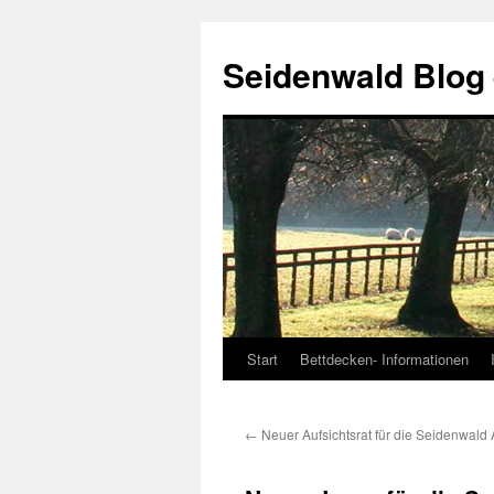
Seidenwald Blog
Start
Bettdecken- Informationen
Zum
Inhalt
←
Neuer Aufsichtsrat für die Seidenwald
springen