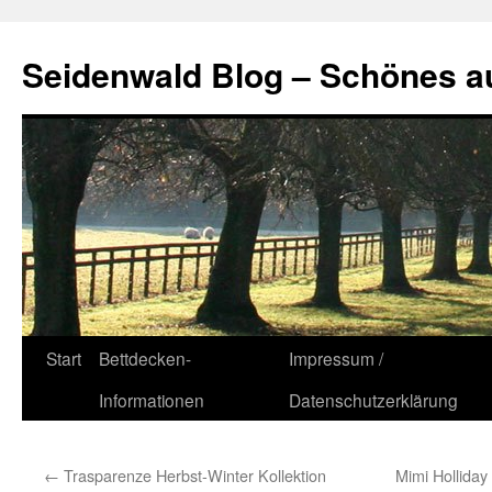
Seidenwald Blog – Schönes a
Zum
Start
Bettdecken-
Impressum /
Inhalt
Informationen
Datenschutzerklärung
springen
←
Trasparenze Herbst-Winter Kollektion
Mimi Holliday 