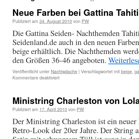
Neue Farben bei Gattina Tahit
Publiziert am
24. August 2010
von
PW
Die Gattina Seiden- Nachthemden Tahiti 
Seidenland.de auch in den neuen Farben
beige erhältlich. Die Nachthemden werd
den Größen 36-46 angeboten.
Weiterle
Veröffentlicht unter
Nachtwäsche
|
Verschlagwortet mit
beige
,
ga
für
Kommentare deaktiviert
Neue
Farben
bei
Ministring Charleston von Lol
Gattina
Tahiti
Publiziert am
17. April 2010
von
PW
Jersey-
Der Ministring Charleston ist ein neuer
Seide
Retro-Look der 20er Jahre. Der String