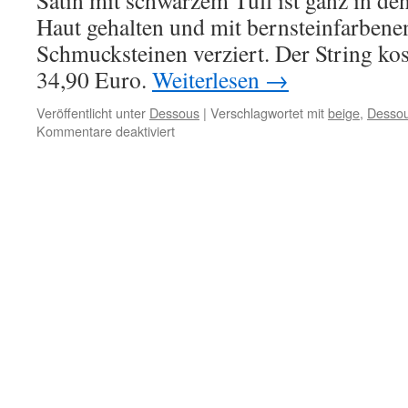
Satin mit schwarzem Tüll ist ganz in d
Haut gehalten und mit bernsteinfarben
Schmucksteinen verziert. Der String kos
34,90 Euro.
Weiterlesen
→
Veröffentlicht unter
Dessous
|
Verschlagwortet mit
beige
,
Desso
für
Kommentare deaktiviert
Ministring
Charleston
von
Lola
Luna