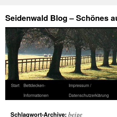
Seidenwald Blog – Schönes a
Zum
Start
Bettdecken-
Impressum /
Inhalt
Informationen
Datenschutzerklärung
springen
beige
Schlagwort-Archive: