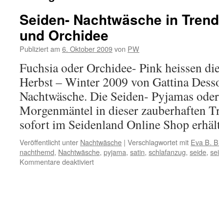
Seiden- Nachtwäsche in Trend
und Orchidee
Publiziert am
6. Oktober 2009
von
PW
Fuchsia oder Orchidee- Pink heissen di
Herbst – Winter 2009 von Gattina Desso
Nachtwäsche. Die Seiden- Pyjamas oder
Morgenmäntel in dieser zauberhaften Tr
sofort im Seidenland Online Shop erhäl
Veröffentlicht unter
Nachtwäsche
|
Verschlagwortet mit
Eva B. Bi
nachthemd
,
Nachtwäsche
,
pyjama
,
satin
,
schlafanzug
,
seide
,
se
für
Kommentare deaktiviert
Seiden-
Nachtwäsche
in
Trendfarbe:
Fuchsia