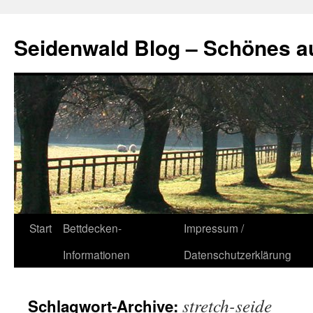
Seidenwald Blog – Schönes a
Zum
Start
Bettdecken-
Impressum /
Inhalt
Informationen
Datenschutzerklärung
springen
stretch-seide
Schlagwort-Archive: