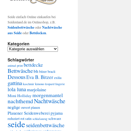
Seide einfach Online einkaufen bei
Seidenland.de im Onlineshop, z.B.
Seidenbettwäsche
oder
Nachtwäsche
aus Seide
oder
Bettdecken
.
Kategorien
Kategorien
Schlagwörter
bettdecke
animal print
Bettwäsche
bh
bitzer
bracli
Dessous
Eva B. Bitzer
exilia
gattina
kaschmir
kimono
leopard
lingerie
lola luna
marjolaine
morgenmantel
Mimi Holliday
Nachtwäsche
nachthemd
neglige
ouvert
plauen
Plauener Seidenweberei
pyjama
schwarz
rot
reduziert
satin
schlafanzug
seide
seidenbettwäsche