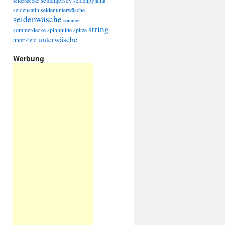
seidenjersey
seidenpyjama
seidendecke
seidensatin
seidenunterwäsche
seidenwäsche
sommer
string
sommerdecke
spinnhütte
spitze
unterwäsche
unterkleid
Werbung