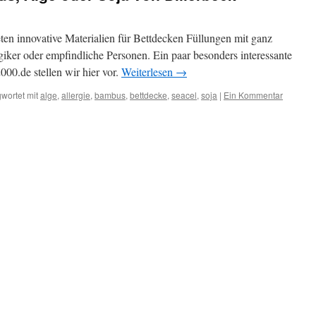
en innovative Materialien für Bettdecken Füllungen mit ganz
giker oder empfindliche Personen. Ein paar besonders interessante
00.de stellen wir hier vor.
Weiterlesen
→
wortet mit
alge
,
allergie
,
bambus
,
bettdecke
,
seacel
,
soja
|
Ein Kommentar