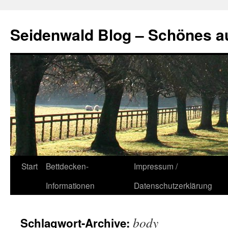
Seidenwald Blog – Schönes a
Zum
Start
Bettdecken-
Impressum /
Inhalt
Informationen
Datenschutzerklärung
springen
body
Schlagwort-Archive: