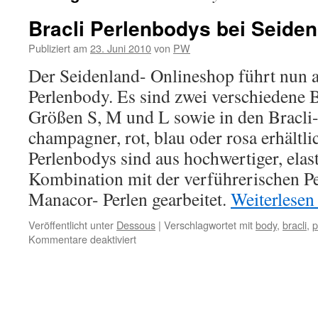
Bracli Perlenbodys bei Seiden
Publiziert am
23. Juni 2010
von
PW
Der Seidenland- Onlineshop führt nun a
Perlenbody. Es sind zwei verschiedene 
Größen S, M und L sowie in den Bracli-
champagner, rot, blau oder rosa erhältlic
Perlenbodys sind aus hochwertiger, elast
Kombination mit der verführerischen Pe
Manacor- Perlen gearbeitet.
Weiterlese
Veröffentlicht unter
Dessous
|
Verschlagwortet mit
body
,
bracli
,
p
für
Kommentare deaktiviert
Bracli
Perlenbodys
bei
Seidenland.de