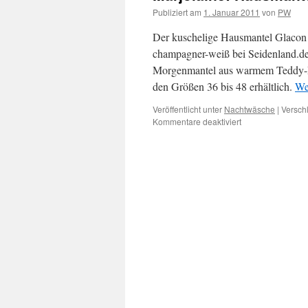
Publiziert am
1. Januar 2011
von
PW
Der kuschelige Hausmantel Glacon v
champagner-weiß bei Seidenland.de f
Morgenmantel aus warmem Teddy-Pl
den Größen 36 bis 48 erhältlich.
We
Veröffentlicht unter
Nachtwäsche
|
Versch
für
Kommentare deaktiviert
Marjolaine:
Hausmantel
Glacon
aus
Teddy-
Plüsch