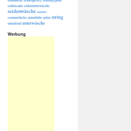
seidenjersey
seidenpyjama
seidendecke
seidensatin
seidenunterwäsche
seidenwäsche
sommer
string
sommerdecke
spinnhütte
spitze
unterwäsche
unterkleid
Werbung