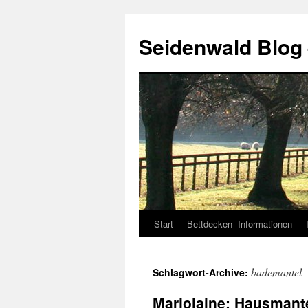
Seidenwald Blog
Start
Bettdecken- Informationen
Zum
Inhalt
bademantel
Schlagwort-Archive:
springen
Marjolaine: Hausmant