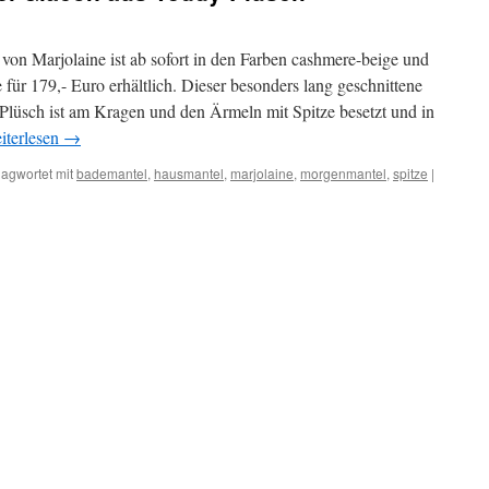
on Marjolaine ist ab sofort in den Farben cashmere-beige und
ür 179,- Euro erhältlich. Dieser besonders lang geschnittene
üsch ist am Kragen und den Ärmeln mit Spitze besetzt und in
iterlesen
→
lagwortet mit
bademantel
,
hausmantel
,
marjolaine
,
morgenmantel
,
spitze
|