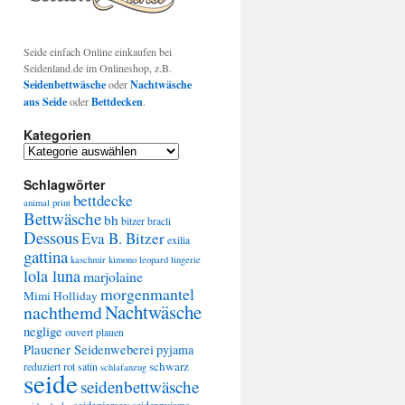
Seide einfach Online einkaufen bei
Seidenland.de im Onlineshop, z.B.
Seidenbettwäsche
oder
Nachtwäsche
aus Seide
oder
Bettdecken
.
Kategorien
Kategorien
Schlagwörter
bettdecke
animal print
Bettwäsche
bh
bitzer
bracli
Dessous
Eva B. Bitzer
exilia
gattina
kaschmir
kimono
leopard
lingerie
lola luna
marjolaine
morgenmantel
Mimi Holliday
Nachtwäsche
nachthemd
neglige
ouvert
plauen
Plauener Seidenweberei
pyjama
schwarz
rot
reduziert
satin
schlafanzug
seide
seidenbettwäsche