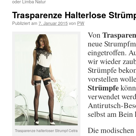
oder Limba Natur
Trasparenze Halterlose Strüm
Publiziert am
7. Januar 2015
von
PW
Trasparen
Von
neue Strumpfm
eingetroffen. A
wir wieder zaub
Strümpfe bekom
vorstellen woll
Strümpfe
könne
verwendet werde
Antirutsch-Be
selbst am Bein 
Die modischen 
Trasparenze halterloser Strumpf Cetra