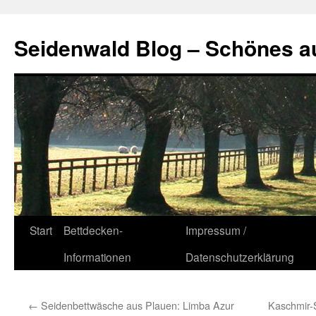
Seidenwald Blog – Schönes a
Zum
Start
Bettdecken-
Impressum /
Inhalt
Informationen
Datenschutzerklärung
springen
←
Seidenbettwäsche aus Plauen: Limba Azur
Kaschmir-