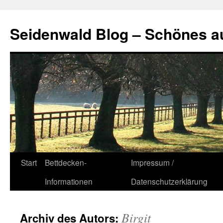
Seidenwald Blog – Schönes a
Zum
Start
Bettdecken-
Impressum /
Inhalt
Informationen
Datenschutzerklärung
springen
Birgit
Archiv des Autors: