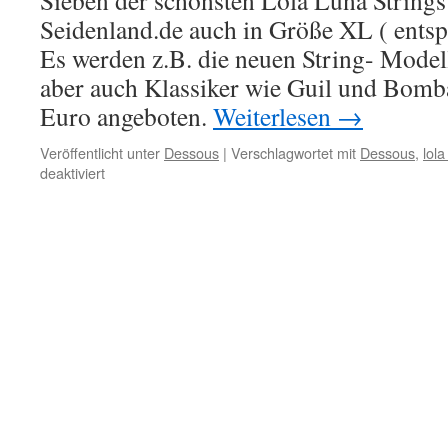
Sieben der schönsten Lola Luna Strings 
Seidenland.de auch in Größe XL ( entspri
Es werden z.B. die neuen String- Model
aber auch Klassiker wie Guil und Bomb
Euro angeboten.
Weiterlesen
→
Veröffentlicht unter
Dessous
|
Verschlagwortet mit
Dessous
,
lola
für
deaktiviert
Lola
Luna
Strings
jetzt
auch
in
XL