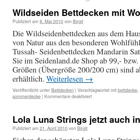
Wildseiden Bettdecken mit Wo
Publiziert am
8. Mai 2010
von
Birgit
Die Wildseidenbettdecken aus dem Hau
von Natur aus den besonderen Wohlfühlf
Tussah- Seidenbettdecken Mandarin Sat
Sie im Seidenland.de Shop ab 99,- bzw.
Größen (Übergröße 200/200 cm) sind a
erhältlich.
Weiterlesen
→
Veröffentlicht unter
Bettdecken
|
Verschlagwortet mit
bettdecke
,
für
sommerdecke
|
Kommentare deaktiviert
Wildseiden
Bettdecken
mit
Lola Luna Strings jetzt auch i
Wohlfühlfaktor
Publiziert am
21. April 2010
von
Birgit