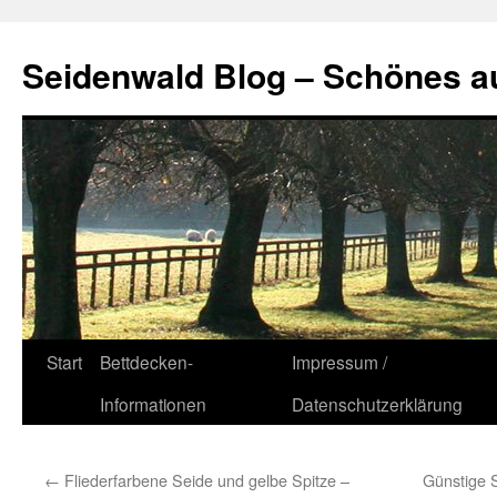
Seidenwald Blog – Schönes a
Zum
Start
Bettdecken-
Impressum /
Inhalt
Informationen
Datenschutzerklärung
springen
←
Fliederfarbene Seide und gelbe Spitze –
Günstige S